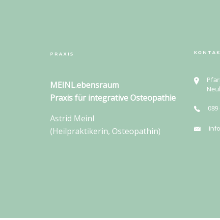
KONTA
PRAXIS
Pfar
MEINL.ebensraum
Neu
Praxis für
integrative Osteopathie
089 
Astrid Meinl
inf
(Heilpraktikerin, Osteopathin)