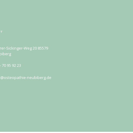
KT
rer-Sickinger-Weg 20 85579
biberg
- 70 95 92 23
o@osteopathie-neubiberg.de