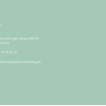
KT
rer-Sickinger-Weg 20 85579
biberg
- 70 95 92 23
o@osteopathie-neubiberg.de