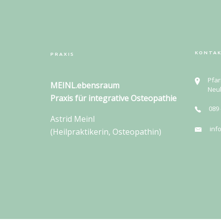
KONTA
PRAXIS
Pfar
MEINL.ebensraum
Neu
Praxis für
integrative Osteopathie
089 
Astrid Meinl
inf
(Heilpraktikerin, Osteopathin)