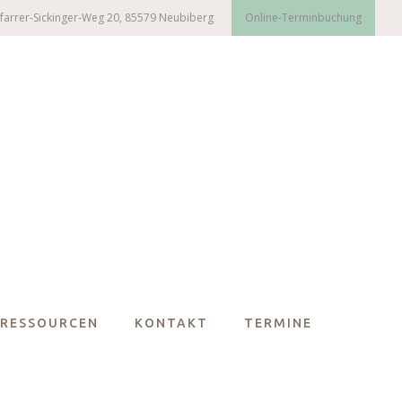
farrer-Sickinger-Weg 20, 85579 Neubiberg
Online-Terminbuchung
RESSOURCEN
KONTAKT
TERMINE