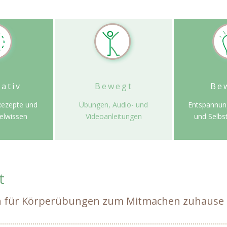
rativ
Bewegt
Be
 Rezepte und
Übungen, Audio- und
Entspannun
elwissen
Videoanleitungen
und Selbs
t
gen für Körperübungen zum Mitmachen zuhause