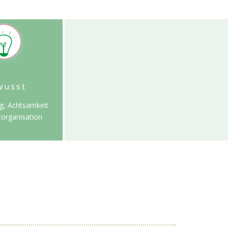
wusst
g, Achtsamkeit
torganisation