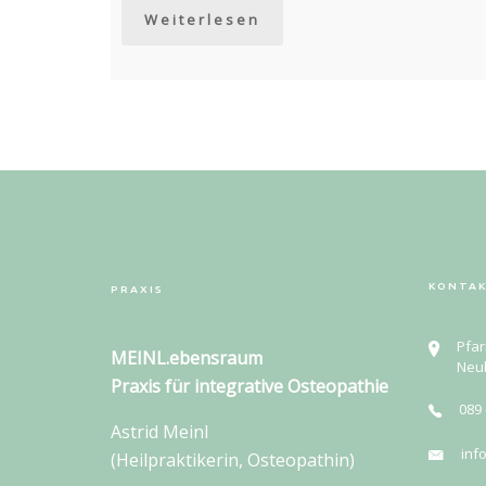
Weiterlesen
KONTA
PRAXIS
Pfar
MEINL.ebensraum
Neu
Praxis für
integrative Osteopathie
089 
Astrid Meinl
inf
(Heilpraktikerin, Osteopathin)