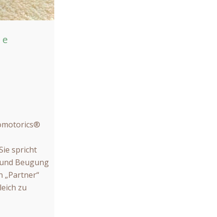
ie
omotorics®
ie spricht
g und Beugung
n „Partner“
eich zu