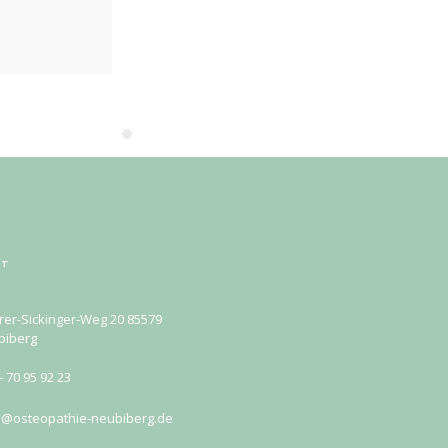
KT
rer-Sickinger-Weg 20 85579
biberg
- 70 95 92 23
o@osteopathie-neubiberg.de