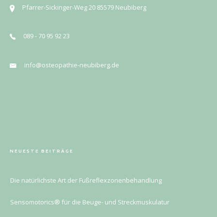
Pfarrer-Sickinger-Weg 20 85579 Neubiberg
089 - 70 95 92 23
info@osteopathie-neubiberg.de
NEUESTE BEITRÄGE
Die natürlichste Art der Fußreflexzonenbehandlung
Sensomotorics® für die Beuge- und Streckmuskulatur